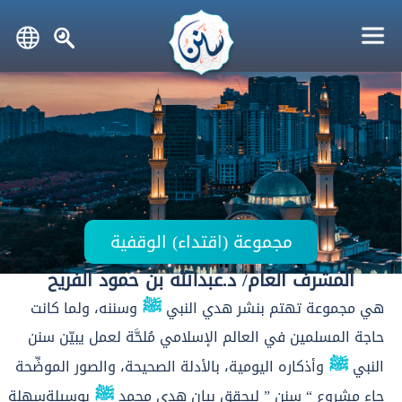
مجموعة (اقتداء) الوقفية
المشرف العام/ د.عبدالله بن حمود الفريح
ﷺ
هي مجموعة تهتم بنشر هدي النبي
وسننه، ولما كانت
حاجة المسلمين في العالم الإسلامي مُلحَّة لعمل يبيّن سنن
ﷺ
النبي
وأذكاره اليومية، بالأدلة الصحيحة، والصور الموضِّحة
ﷺ
جاء مشروع “ سنن ” ليحقق بيان هدي محمد
بوسيلةسهلة