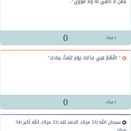
مِمَّنْ لاَ كَافِيَ لَهُ وَلاَ مُؤْوِي".
0
1
مرات
" اللَّهُمَّ قِنِي عَذَابَكَ يَوْمَ تَبْعَثُ عِبَادَكَ"
0
1
مرات
سبحان الله (33 مرة)، الحمد لله (33 مرة)، الله أكبر (34
مرة)