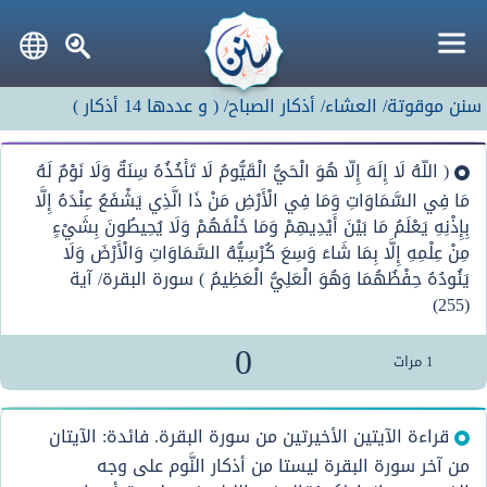
سنن موقوتة/
العشاء/
أذكار الصباح/
(
و عددها
14
أذكار
)
( اللَّهُ لَا إِلَهَ إِلَّا هُوَ الْحَيُّ الْقَيُّومُ لَا تَأْخُذُهُ سِنَةٌ وَلَا نَوْمٌ لَهُ
مَا فِي السَّمَاوَاتِ وَمَا فِي الْأَرْضِ مَنْ ذَا الَّذِي يَشْفَعُ عِنْدَهُ إِلَّا
بِإِذْنِهِ يَعْلَمُ مَا بَيْنَ أَيْدِيهِمْ وَمَا خَلْفَهُمْ وَلَا يُحِيطُونَ بِشَيْءٍ
مِنْ عِلْمِهِ إِلَّا بِمَا شَاءَ وَسِعَ كُرْسِيُّهُ السَّمَاوَاتِ وَالْأَرْضَ وَلَا
يَئُودُهُ حِفْظُهُمَا وَهُوَ الْعَلِيُّ الْعَظِيمُ ) سورة البقرة/ آية
(255)
0
1
مرات
قراءة الآيتين الأخيرتين من سورة البقرة. فائدة: الآيتان
من آخر سورة البقرة ليستا من أذكار النَّوم على وجه