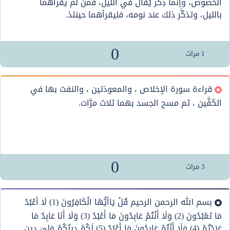
الخصوص، وإنما ذِكر يُقال في الليل، فمن لم يقرأهما
بالليل، وتذكَّر ذلك عند نومه، فليقرأهما حينئذ.
0
1
مرات
قراءة سورة الإخلاص ، والمعوذتين ، والنفث بها في
الكَفَّين ، ثم مسح الجسد بهما ثلاث مرَّات.
0
3
مرات
بسم الله الرحمن الرحيم قُلْ يَاأَيُّهَا الْكَافِرُونَ (1) لَا أَعْبُدُ
مَا تَعْبُدُونَ (2) وَلَا أَنْتُمْ عَابِدُونَ مَا أَعْبُدُ (3) وَلَا أَنَا عَابِدٌ مَا
عَبَدْتُمْ (4) وَلَا أَنْتُمْ عَابِدُونَ مَا أَعْبُدُ (5) لَكُمْ دِينُكُمْ وَلِيَ دِينِ