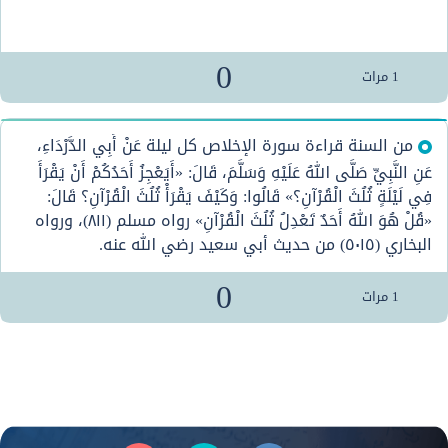
0
1
مرات
من السنة قراءة سورة الإخلاص كل ليلة عَنْ أَبِي الدَّرْدَاءِ،
عَنِ النَّبِيِّ صَلَّى اللهُ عَلَيْهِ وَسَلَّمَ، قَالَ: «أَيَعْجِزُ أَحَدُكُمْ أَنْ يَقْرَأَ
فِي لَيْلَةٍ ثُلُثَ الْقُرْآنِ؟» قَالُوا: وَكَيْفَ يَقْرَأْ ثُلُثَ الْقُرْآنِ؟ قَالَ:
«قُلْ هُوَ اللهُ أَحَدٌ تَعْدِلُ ثُلُثَ الْقُرْآنِ» رواه مسلم (٨١١)، ورواه
البخاري (٥٠١٥) من حديث أبي سعيد رضي الله عنه.
0
1
مرات