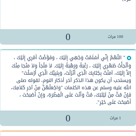
0
100
مرات
" اللَّهُمَّ إِنِّي أَسْلَمْتُ وَجْهِي إِلَيْكَ ، وَفَوَّضْتُ أَمْرِي إِلَيْكَ ،
وَأَلْجَأْتُ ظَهْرِي إِلَيْكَ ، رَغْبَةً وَرَهْبَةً إِلَيْكَ. لاَ مَلْجَأَ وَلاَ مَنْجَا مِنْكَ
إِلاَّ إِلَيْكَ، آمَنْتُ بِكِتَابِكَ الَّذِي أَنْزَلْتَ، وَبِنَبِيِّكَ الَّذِي أَرْسَلْتَ"
ويستحب أن يكون هذا الذكر آخر أذكار النوم، لقوله صلى
الله عليه وسلم عن هذه الكلمات "وَاجْعَلْهُنَّ مِنْ آخِرِ كَلاَمِكَ،
فَإِنْ مُتَّ مِنْ لَيْلَتِكَ، مُتَّ وَأَنْتَ عَلَى الْفِطْرَةِ، وَإِنْ أَصْبَحْتَ ،
أَصْبَحْتَ عَلَى خَيْرِ".
0
1
مرات