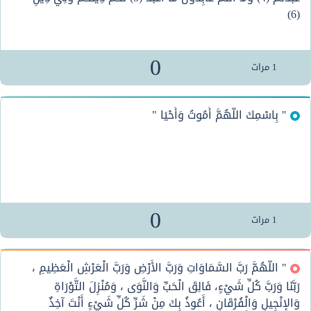
(6)
0
1
مرات
" بِاسْمِكَ اللَّهُمَّ أَمُوتُ وَأَحْيَا "
0
1
مرات
" اللَّهُمَّ رَبَّ السَّمَاوَاتِ وَرَبَّ الأَرْضِ وَرَبَّ الْعَرْشِ الْعَظِيمِ ،
رَبَّنَا وَرَبَّ كُلِّ شَيْءٍ، فَالِقَ الْحَبِّ وَالنَّوَى ، وَمُنْزِلَ التَّوْرَاةِ
وَالإِنْجِيلِ وَالْفُرْقَانِ ، أَعُوذُ بِكَ مِنْ شَرِّ كُلِّ شَيْءٍ أَنْتَ آخِذٌ