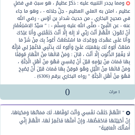
ومما يجدر التنبيه عليه : ذكرٌ عظيمٌ ، هو سببٌ في فضلٍ
عظيم ، امتن به العلي العظيم - جلَّ جلاله - ، وهو ما جاء
في صحيح البخاري ، من حديث شدادِ بن أوْس - رضي الله
عنه - عن النَّبيِّ - صلَّى الله عليه وسلَّم - : " سَيِّدُ الِاسْتِغْفَارِ
أَنْ تَقُولَ: اللَّهُمَّ أَنْتَ رَبِّي لَا إِلَهَ إِلَّا أَنْتَ خَلَقْتَنِي وَأَنَا عَبْدُكَ
وَأَنَا عَلَى عَهْدِكَ وَوَعْدِكَ مَا اسْتَطَعْتُ أَعُوذُ بِكَ مِنْ شَرِّ مَا
صَنَعْتُ أَبُوءُ لَكَ بِنِعْمَتِكَ عَلَيَّ وَأَبُوءُ لَكَ بِذَنْبِي فَاغْفِرْ لِي فَإِنَّهُ
لَا يَغْفِرُ الذُّنُوبَ إِلَّا أَنْتَ ، قَالَ : وَمَنْ قَالَهَا مِنْ النَّهَارِ مُوقِنًا
بِهَا فَمَاتَ مِنْ يَوْمِهِ قَبْلَ أَنْ يُمْسِيَ فَهُوَ مِنْ أَهْلِ الْجَنَّةِ ،
وَمَنْ قَالَهَا مِنْ اللَّيْلِ وَهُوَ مُوقِنٌ بِهَا فَمَاتَ قَبْلَ أَنْ يُصْبِحَ
فَهُوَ مِنْ أَهْلِ الْجَنَّةِ " رواه البخاري برقم (6306) .
0
1
مرات
" اللَّهُمَّ خَلَقْتَ نَفْسِي وَأَنْتَ تَوَفَّاهَا، لَكَ مَمَاتُهَا وَمَحْيَاهَا،
إِنْ أَحْيَيْتَهَا فَاحْفَظْهَا، وَإِنْ أَمَتَّهَا فَاغْفِرْ لَهَا، اللَّهُمَّ إِنِّي
أَسْأَلُكَ الْعَافِيَةَ"