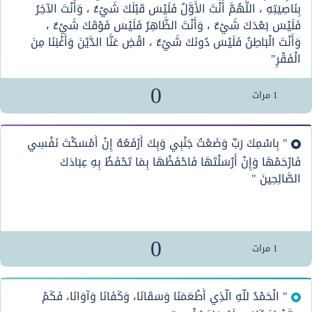
بِنَاصِيَتِهِ ، اللَّهُمَّ أَنْتَ الأَوَّلُ فَلَيْسَ قَبْلَكَ شَيْءٌ ، وَأَنْتَ الآخِرُ
فَلَيْسَ بَعْدَكَ شَيْءٌ ، وَأَنْتَ الظَّاهِرُ فَلَيْسَ فَوْقَكَ شَيْءٌ ،
وَأَنْتَ الْبَاطِنُ فَلَيْسَ دُونَكَ شَيْءٌ ، اقْضِ عَنَّا الدَّيْنَ وَأَغْنِنَا مِنَ
الْفَقْرِ"
0
1
مرات
" بِاسْمِكَ رَبِّ وَضَعْتُ جَنْبِي وَبِكَ أَرْفَعُهُ إِنْ أَمْسَكْتَ نَفْسِي
فَارْحَمْهَا وَإِنْ أَرْسَلْتَهَا فَاحْفَظْهَا بِمَا تَحْفَظُ بِهِ عِبَادَكَ
الصَّالِحِينَ "
0
1
مرات
" الْحَمْدُ للّهِ الَّذِي أَطْعَمَنَا وَسَقَانَا، وَكَفَانَا وَآوَانَا، فَكَمْ