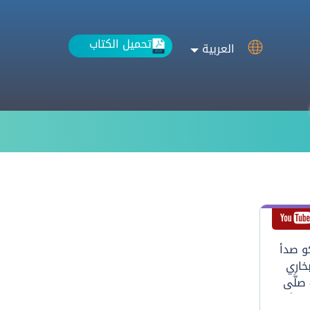
تحميل الكتاب
العربية
كو صدأ
خاري
صلَّى
َهُ مَثَلُ