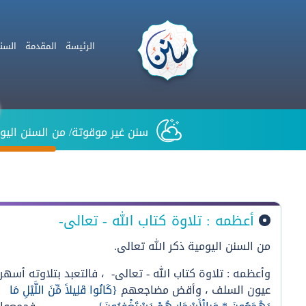
الرئيسة
المقدمة
السن
سنن غير موقوتة/
من السنن اليوم
أعظمه : تلاوة كتاب الله - تعالى-
من السنن اليومية ذكر الله تعالى.
وأعظمه :
تلاوة كتاب الله - تعالى- ، فالتعبد بتلاوته أسهر
عيون السلف ، وأقض مضاجعهم
{
كَانُوا قَلِيلاً
مِّنَ اللَّيْلِ مَا