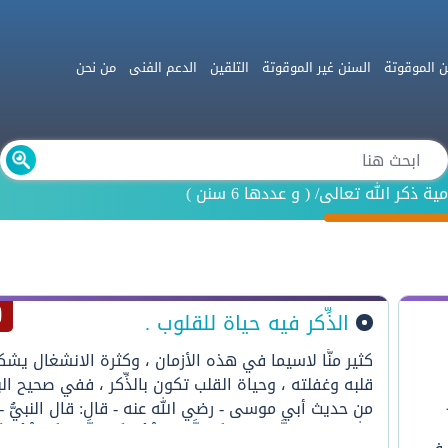
ن الموقوتة
السنن غير الموقوتة
التلقين
الدعم الفنى
من نحن
ية ذكر الله تعالى/
(
و عددها
6
سنن
)
الذِّكر فيه حياة للقلوب .
كثير منَّا لاسيما في هذه الأزمان ، وكثرة الانشغال يش
قلبه وغفلته ، وحياة القلب تكون بالذِّكر ، ففي صحيح الب
من حديث أبي موسى - رضي الله عنه - قال: قال النبيُّ - 
الله عليه وسلَّم - :
"
مَثَلُ الَّذِي يَذْكُرُ رَبَّهُ وَالَّذِي لَا يَذْكُرُ رَبّ