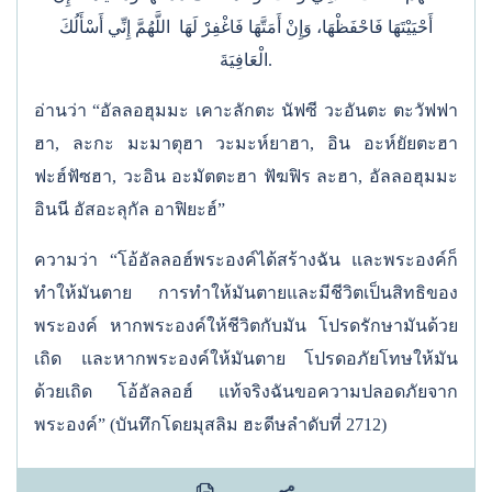
أَحْيَيْتَهَا فَاحْفَظْهَا، وَإِنْ أَمَتَّهَا فَاغْفِرْ لَهَا اللَّهُمَّ إِنِّي أَسْأَلُكَ
الْعَافِيَةَ.
อ่านว่า “อัลลอฮุมมะ เคาะลักตะ นัฟซี วะอันตะ ตะวัฟฟา
ฮา, ละกะ มะมาตุฮา วะมะห์ยาฮา, อิน อะห์ยัยตะฮา
ฟะฮ์ฟัซฮา, วะอิน อะมัตตะฮา ฟัฆฟิร ละฮา, อัลลอฮุมมะ
อินนี อัสอะลุกัล อาฟิยะฮ์”
ความว่า “โอ้อัลลอฮ์พระองค์ได้สร้างฉัน และพระองค์ก็
ทำให้มันตาย การทำให้มันตายและมีชีวิตเป็นสิทธิของ
พระองค์ หากพระองค์ให้ชีวิตกับมัน โปรดรักษามันด้วย
เถิด และหากพระองค์ให้มันตาย โปรดอภัยโทษให้มัน
ด้วยเถิด โอ้อัลลอฮ์ แท้จริงฉันขอความปลอดภัยจาก
พระองค์” (บันทึกโดยมุสลิม ฮะดีษลำดับที่ 2712)