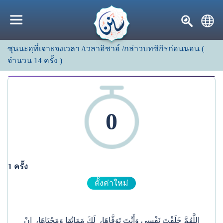
ซุนนะฮฺที่เจาะจงเวลา
/เวลาอิชาอ์
/กล่าวบทซิกิรก่อนนอน
(
จำนวน
14
ครั้ง
)
0
1
ครั้ง
ตั้งค่าใหม่
اللَّهُمَّ خَلَقْتَ نَفْسِي وَأَنْتَ تَوَفَّاهَا، لَكَ مَمَاتُهَا وَمَحْيَاهَا، إِنْ