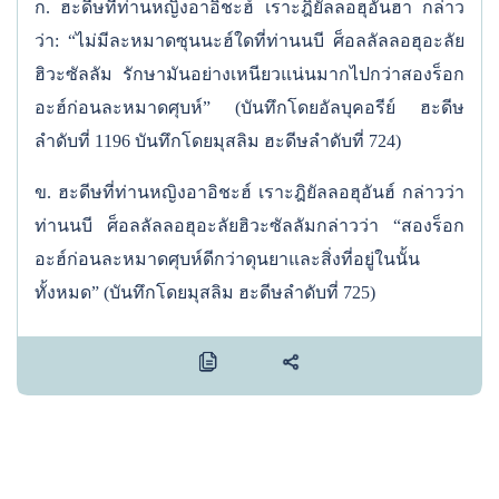
ก. ฮะดีษที่ท่านหญิงอาอิชะฮ์ เราะฎิยัลลอฮุอันฮา กล่าว
ว่า: “ไม่มีละหมาดซุนนะฮ์ใดที่ท่านนบี ศ็อลลัลลอฮุอะลัย
ฮิวะซัลลัม รักษามันอย่างเหนียวแน่นมากไปกว่าสองร็อก
อะฮ์ก่อนละหมาดศุบห์” (บันทึกโดยอัลบุคอรีย์ ฮะดีษ
ลำดับที่ 1196 บันทึกโดยมุสลิม ฮะดีษลำดับที่ 724)
ข. ฮะดีษที่ท่านหญิงอาอิชะฮ์ เราะฎิยัลลอฮุอันฮ์ กล่าวว่า
ท่านนบี ศ็อลลัลลอฮุอะลัยฮิวะซัลลัมกล่าวว่า “สองร็อก
อะฮ์ก่อนละหมาดศุบห์ดีกว่าดุนยาและสิ่งที่อยู่ในนั้น
ทั้งหมด” (บันทึกโดยมุสลิม ฮะดีษลำดับที่ 725)