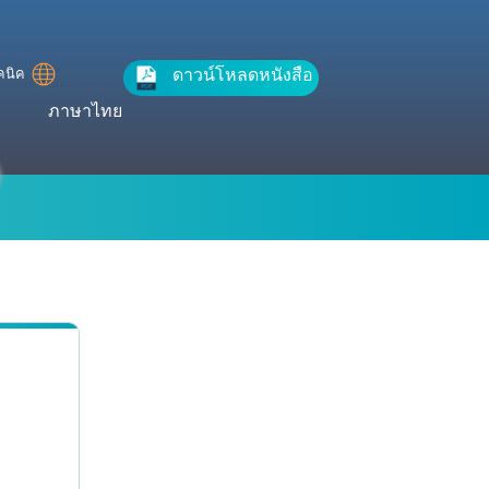
ดาวน์โหลดหนังสือ
คนิค
ภาษาไทย