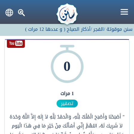
سنن موقوتة
/الفجر
/أذكار الصباح
(
و عددها
12
مرات
)
0
1
مرات
تصفير
" أَصْبَحْنَا وَأَصْبَحَ الْمُلْكُ لِلَّهِ، وَالْحَمْدُ لِلَّهِ لاَ إِلَهَ إِلاَّ اللَّهُ وَحْدَهُ
لاَ شَرِيكَ لَهُ، اللهُمَّ إِنِّي أَسْأَلُكَ مِنْ خَيْرِ مَا فِي هَذَا الْيَوم