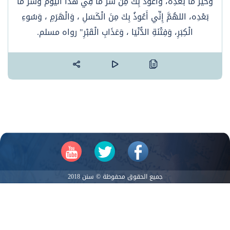
وَخَيْر مَا بعدِه، وَأَعُوذُ بِك مِنْ شَرِّ مَا فِي هَذا اليَوم وَشَر مَا
بَعْدِه، اللهُمَّ إِنِّي أَعُوذُ بِكَ مِنَ الْكَسَلِ ، وَالْهَرَمِ ، وَسُوءِ
الْكِبَرِ، وَفِتْنَةِ الدُّنْيَا ، وَعَذَابِ الْقَبْرِ" رواه مسلم.
جميع الحقوق محفوظة © سنن 2018